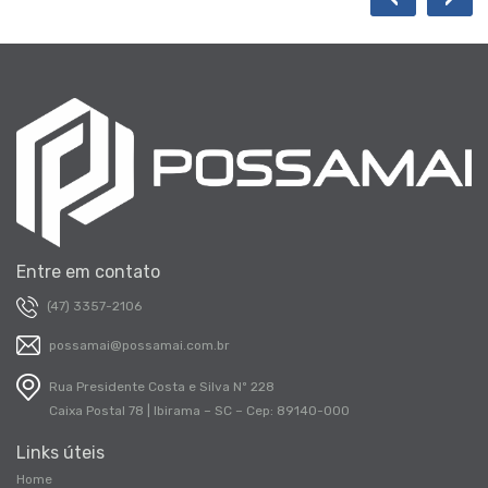
Entre em contato
(47) 3357-2106
possamai@possamai.com.br
Rua Presidente Costa e Silva Nº 228
Caixa Postal 78 | Ibirama – SC – Cep: 89140-000
Links úteis
Home