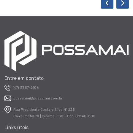
‹
›
Entre em contato
(47) 3357-2106
possamai@possamai.com.br
Rua Presidente Costa e Silva Nº 228
Caixa Postal 78 | Ibirama – SC – Cep: 89140-000
Links úteis