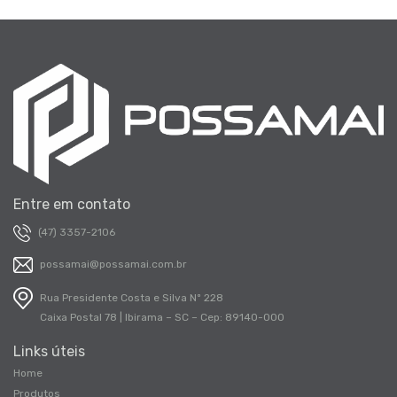
Entre em contato
(47) 3357-2106
possamai@possamai.com.br
Rua Presidente Costa e Silva Nº 228
Caixa Postal 78 | Ibirama – SC – Cep: 89140-000
Links úteis
Home
Produtos