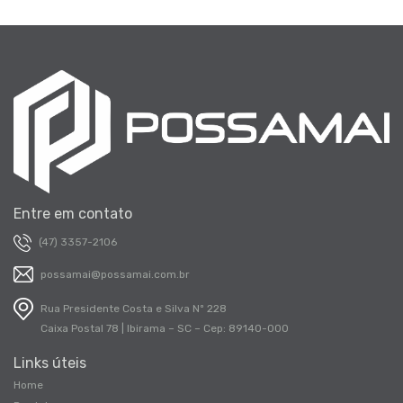
Entre em contato
(47) 3357-2106
possamai@possamai.com.br
Rua Presidente Costa e Silva Nº 228
Caixa Postal 78 | Ibirama – SC – Cep: 89140-000
Links úteis
Home